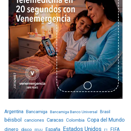
Argentina
Bancamiga
Bancamiga Banco Universal
Brasil
béisbol
Copa del Mundo
Caracas
Colombia
canciones
Estados Unidos
dinero
España
FIFA
disco
EEUU
F1