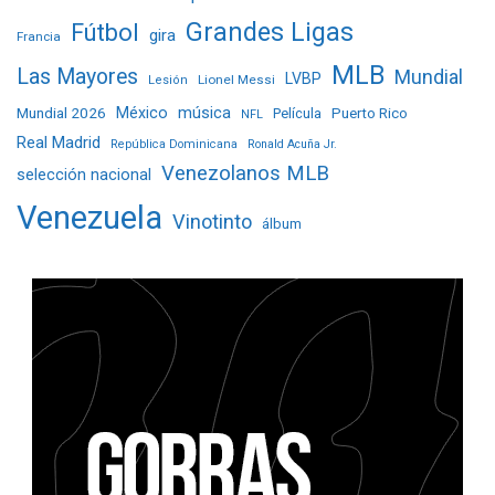
Grandes Ligas
Fútbol
gira
Francia
MLB
Las Mayores
Mundial
LVBP
Lionel Messi
Lesión
Mundial 2026
México
música
Película
Puerto Rico
NFL
Real Madrid
República Dominicana
Ronald Acuña Jr.
Venezolanos MLB
selección nacional
Venezuela
Vinotinto
álbum