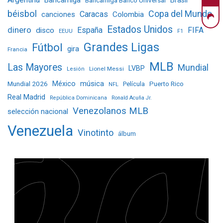
béisbol
Copa del Mundo
Caracas
Colombia
canciones
Estados Unidos
dinero
España
FIFA
disco
EEUU
F1
Grandes Ligas
Fútbol
gira
Francia
MLB
Las Mayores
Mundial
LVBP
Lionel Messi
Lesión
Mundial 2026
México
música
Película
Puerto Rico
NFL
Real Madrid
República Dominicana
Ronald Acuña Jr.
Venezolanos MLB
selección nacional
Venezuela
Vinotinto
álbum