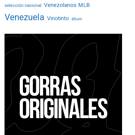
Venezolanos MLB
selección nacional
Venezuela
Vinotinto
álbum