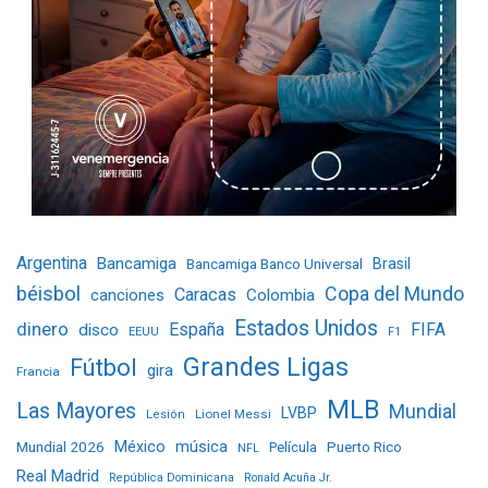
Argentina
Bancamiga
Bancamiga Banco Universal
Brasil
béisbol
Copa del Mundo
Caracas
Colombia
canciones
Estados Unidos
dinero
España
FIFA
disco
EEUU
F1
Grandes Ligas
Fútbol
gira
Francia
MLB
Las Mayores
Mundial
LVBP
Lionel Messi
Lesión
Mundial 2026
México
música
Película
Puerto Rico
NFL
Real Madrid
República Dominicana
Ronald Acuña Jr.