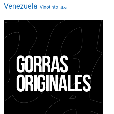
Venezuela
Vinotinto
álbum