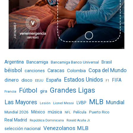
Argentina
Bancamiga
Bancamiga Banco Universal
Brasil
béisbol
Copa del Mundo
Caracas
Colombia
canciones
Estados Unidos
dinero
España
FIFA
disco
EEUU
F1
Grandes Ligas
Fútbol
gira
Francia
MLB
Las Mayores
Mundial
LVBP
Lionel Messi
Lesión
Mundial 2026
México
música
Película
Puerto Rico
NFL
Real Madrid
República Dominicana
Ronald Acuña Jr.
Venezolanos MLB
selección nacional