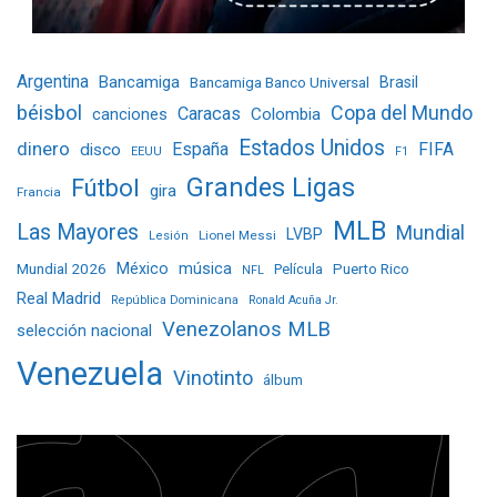
Argentina
Bancamiga
Bancamiga Banco Universal
Brasil
béisbol
Copa del Mundo
Caracas
Colombia
canciones
Estados Unidos
dinero
España
FIFA
disco
EEUU
F1
Grandes Ligas
Fútbol
gira
Francia
MLB
Las Mayores
Mundial
LVBP
Lionel Messi
Lesión
Mundial 2026
México
música
Película
Puerto Rico
NFL
Real Madrid
República Dominicana
Ronald Acuña Jr.
Venezolanos MLB
selección nacional
Venezuela
Vinotinto
álbum