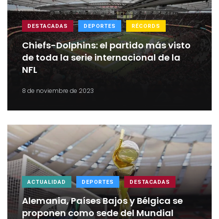
DESTACADAS
DEPORTES
RÉCORDS
Chiefs-Dolphins: el partido más visto
de toda la serie internacional de la
NFL
8 de noviembre de 2023
ACTUALIDAD
DEPORTES
DESTACADAS
Alemania, Países Bajos y Bélgica se
proponen como sede del Mundial