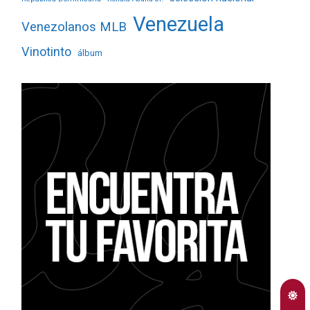
Venezuela
Venezolanos MLB
Vinotinto
álbum