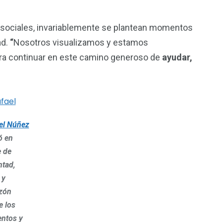
 sociales, invariablemente se plantean momentos
ad.
“
Nosotros visualizamos y estamos
ara continuar en este camino generoso de
a
yudar,
el Núñez
ó en
e de
ntad,
 y
zón
e los
entos y