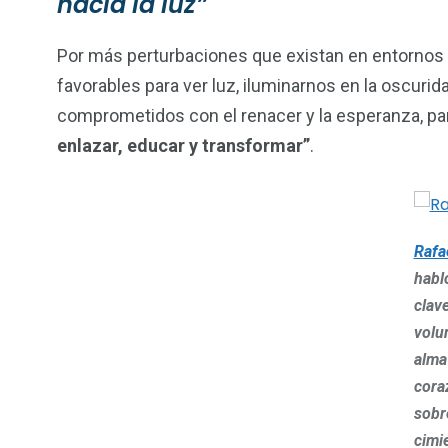
hacia la luz”
Por más perturbaciones que existan en entornos
favorables para ver luz, iluminarnos en la oscurid
comprometidos con el renacer y la esperanza, p
enlazar, educar y transformar”
.
Rafa
habl
clav
volu
alma
cora
sobr
cimi