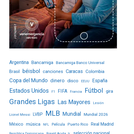
Argentina
Bancamiga
Bancamiga Banco Universal
béisbol
Caracas
Colombia
Brasil
canciones
Copa del Mundo
dinero
España
disco
EEUU
Fútbol
Estados Unidos
FIFA
gira
Francia
F1
Grandes Ligas
Las Mayores
Lesión
MLB
Mundial
LVBP
Mundial 2026
Lionel Messi
Real Madrid
México
música
Película
Puerto Rico
NFL
selección nacional
República Dominicana
Ronald Acuña Jr.