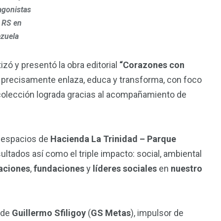
agonistas
a RS en
zuela
tizó y presentó la obra editorial
“Corazones con
ue precisamente enlaza, educa y transforma, con foco
y colección lograda gracias al acompañamiento de
s espacios de
Hacienda La Trinidad – Parque
ltados así como el triple impacto: social, ambiental
aciones
,
fundaciones
y
líderes sociales
en
nuestro
 de
Guillermo Sfiligoy
(
GS Metas
), impulsor de