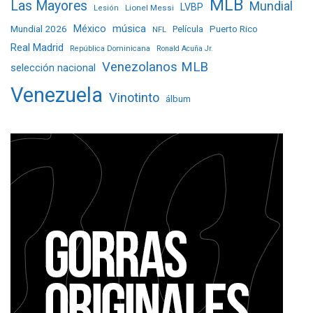
MLB
Las Mayores
Mundial
LVBP
Lionel Messi
Lesión
Mundial 2026
México
música
Película
Puerto Rico
NFL
Real Madrid
República Dominicana
Ronald Acuña Jr.
Venezolanos MLB
selección nacional
Venezuela
Vinotinto
álbum