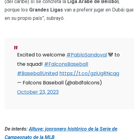
(del caribe) si se concreta la
Liga Árabe de Béisbol
,
porque los
Grandes Ligas
van a preferir jugar en Dubái que
en su propio país”, subrayó.
Excited to welcome
#PabloSandoval
🐼 to
the squad!
#FalconsBaseball
#BaseballUnited
https://t.co/gziUgRNcqg
— Falcons Baseball (@abdfalcons)
October 23, 2023
De interés:
Altuve: jonronero histórico de la Serie de
Campeonato de la MLB