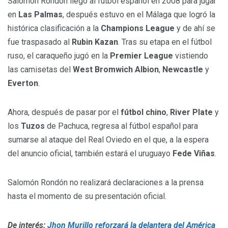
Salomón Rondón llegó al fútbol español en 2008 para jugar
en
Las Palmas
, después estuvo en el Málaga que logró la
histórica clasificación a la
Champions League
y de ahí se
fue traspasado al
Rubin Kazan
. Tras su etapa en el fútbol
ruso, el caraqueño jugó en la
Premier League
vistiendo
las camisetas del
West Bromwich Albion
,
Newcastle
y
Everton
.
Ahora, después de pasar por el
fútbol chino
,
River Plate
y
los
Tuzos
de Pachuca, regresa al fútbol español para
sumarse al ataque del Real Oviedo en el que, a la espera
del anuncio oficial, también estará el uruguayo
Fede Viñas
.
Salomón Rondón no realizará declaraciones a la prensa
hasta el momento de su presentación oficial.
De interés:
Jhon Murillo reforzará la delantera del América