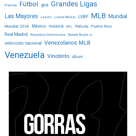
Grandes Ligas
Fútbol
gira
Francia
MLB
Las Mayores
Mundial
LVBP
Lionel Messi
Lesión
Mundial 2026
México
música
Película
Puerto Rico
NFL
Real Madrid
República Dominicana
Ronald Acuña Jr.
Venezolanos MLB
selección nacional
Venezuela
Vinotinto
álbum