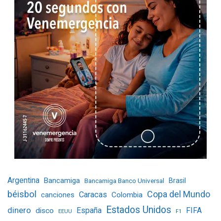
Argentina
Bancamiga
Bancamiga Banco Universal
Brasil
béisbol
Copa del Mundo
Caracas
Colombia
canciones
Estados Unidos
dinero
España
FIFA
disco
EEUU
F1