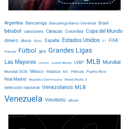
Argentina
Bancamiga
Bancamiga Banco Universal
Brasil
béisbol
Copa del Mundo
Caracas
Colombia
canciones
Estados Unidos
dinero
España
FIFA
disco
EEUU
F1
Grandes Ligas
Fútbol
gira
Francia
MLB
Las Mayores
Mundial
LVBP
Lionel Messi
Lesión
Mundial 2026
México
música
Película
Puerto Rico
NFL
Real Madrid
República Dominicana
Ronald Acuña Jr.
Venezolanos MLB
selección nacional
Venezuela
Vinotinto
álbum