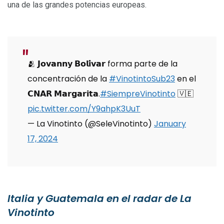
una de las grandes potencias europeas.
🫂 𝗝𝗼𝘃𝗮𝗻𝗻𝘆 𝗕𝗼𝗹𝗶́𝘃𝗮𝗿 forma parte de la
concentración de la
#VinotintoSub23
en el
𝗖𝗡𝗔𝗥 𝗠𝗮𝗿𝗴𝗮𝗿𝗶𝘁𝗮.
#SiempreVinotinto
🇻🇪
pic.twitter.com/Y9ahpK3UuT
— La Vinotinto (@SeleVinotinto)
January
17, 2024
Italia y Guatemala en el radar de La
Vinotinto