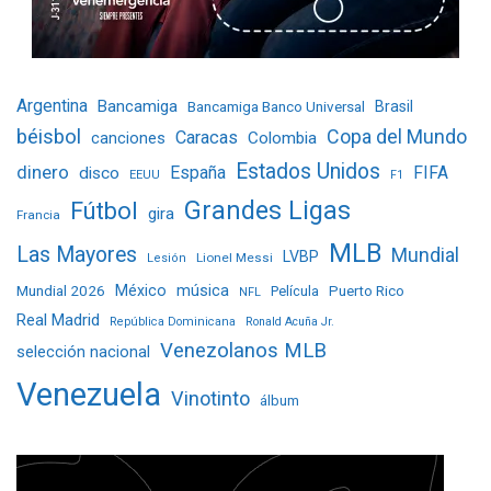
Argentina
Bancamiga
Bancamiga Banco Universal
Brasil
béisbol
Copa del Mundo
Caracas
Colombia
canciones
Estados Unidos
dinero
España
FIFA
disco
EEUU
F1
Grandes Ligas
Fútbol
gira
Francia
MLB
Las Mayores
Mundial
LVBP
Lionel Messi
Lesión
Mundial 2026
México
música
Película
Puerto Rico
NFL
Real Madrid
República Dominicana
Ronald Acuña Jr.
Venezolanos MLB
selección nacional
Venezuela
Vinotinto
álbum