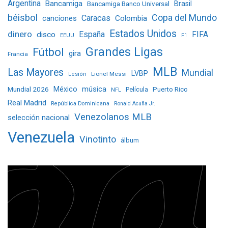
Argentina
Bancamiga
Bancamiga Banco Universal
Brasil
béisbol
Copa del Mundo
Caracas
Colombia
canciones
Estados Unidos
dinero
España
FIFA
disco
EEUU
F1
Grandes Ligas
Fútbol
gira
Francia
MLB
Las Mayores
Mundial
LVBP
Lionel Messi
Lesión
Mundial 2026
México
música
Película
Puerto Rico
NFL
Real Madrid
República Dominicana
Ronald Acuña Jr.
Venezolanos MLB
selección nacional
Venezuela
Vinotinto
álbum