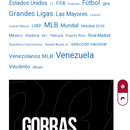
Fútbol
Estados Unidos
FIFA
gira
Francia
F1
Grandes Ligas
Las Mayores
Lesión
MLB
Mundial
LVBP
Mundial 2026
Lionel Messi
Real Madrid
México
música
Película
Puerto Rico
NFL
selección nacional
República Dominicana
Ronald Acuña Jr.
Venezuela
Venezolanos MLB
Vinotinto
álbum