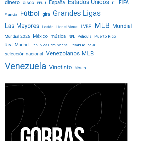
Estados Unidos
dinero
España
FIFA
disco
EEUU
F1
Grandes Ligas
Fútbol
gira
Francia
MLB
Las Mayores
Mundial
LVBP
Lionel Messi
Lesión
Mundial 2026
México
música
Película
Puerto Rico
NFL
Real Madrid
República Dominicana
Ronald Acuña Jr.
Venezolanos MLB
selección nacional
Venezuela
Vinotinto
álbum