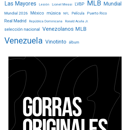
MLB
Las Mayores
Mundial
LVBP
Lionel Messi
Lesión
Mundial 2026
México
música
Película
Puerto Rico
NFL
Real Madrid
República Dominicana
Ronald Acuña Jr.
Venezolanos MLB
selección nacional
Venezuela
Vinotinto
álbum