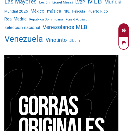
MLB
Las Mayores
Mundial
LVBP
Lionel Messi
Lesión
Mundial 2026
México
música
Película
Puerto Rico
NFL
Real Madrid
República Dominicana
Ronald Acuña Jr.
Venezolanos MLB
selección nacional
Venezuela
Vinotinto
álbum