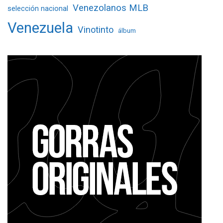
Venezolanos MLB
selección nacional
Venezuela
Vinotinto
álbum