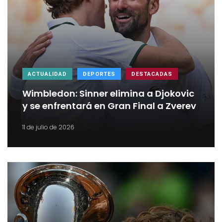
ACTUALIDAD
DEPORTES
DESTACADAS
Wimbledon: Sinner elimina a Djokovic
y se enfrentará en Gran Final a Zverev
11 de julio de 2026