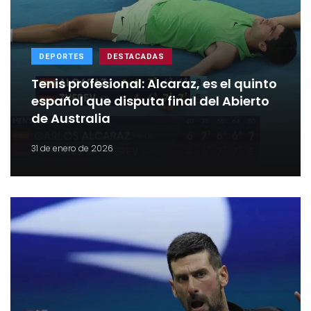
DEPORTES
DESTACADAS
Tenis profesional: Alcaraz, es el quinto
español que disputa final del Abierto
de Australia
31 de enero de 2026