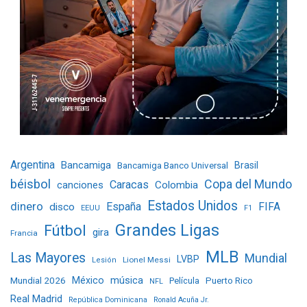
Argentina
Bancamiga
Bancamiga Banco Universal
Brasil
béisbol
Copa del Mundo
Caracas
Colombia
canciones
Estados Unidos
dinero
España
FIFA
disco
EEUU
F1
Grandes Ligas
Fútbol
gira
Francia
MLB
Las Mayores
Mundial
LVBP
Lionel Messi
Lesión
Mundial 2026
México
música
Película
Puerto Rico
NFL
Real Madrid
República Dominicana
Ronald Acuña Jr.