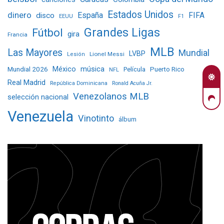
Estados Unidos
dinero
España
FIFA
disco
EEUU
F1
Grandes Ligas
Fútbol
gira
Francia
MLB
Las Mayores
Mundial
LVBP
Lionel Messi
Lesión
Mundial 2026
México
música
Película
Puerto Rico
NFL
Real Madrid
República Dominicana
Ronald Acuña Jr.
Venezolanos MLB
selección nacional
Venezuela
Vinotinto
álbum