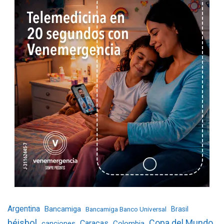
Argentina
Bancamiga
Bancamiga Banco Universal
Brasil
béisbol
Copa del Mundo
Caracas
Colombia
canciones