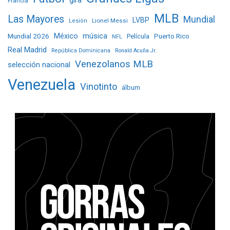
gira
Francia
MLB
Las Mayores
Mundial
LVBP
Lionel Messi
Lesión
Mundial 2026
México
música
Película
Puerto Rico
NFL
Real Madrid
República Dominicana
Ronald Acuña Jr.
Venezolanos MLB
selección nacional
Venezuela
Vinotinto
álbum