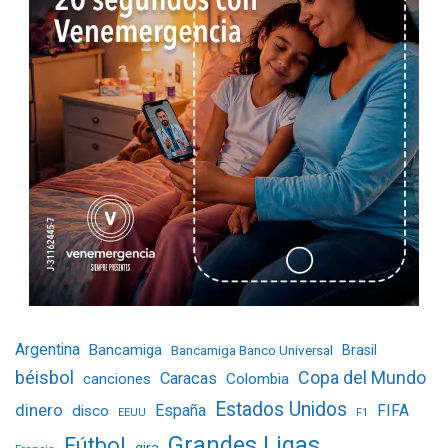
Argentina
Bancamiga
Bancamiga Banco Universal
Brasil
béisbol
Copa del Mundo
Caracas
Colombia
canciones
Estados Unidos
dinero
España
FIFA
disco
EEUU
F1
Grandes Ligas
Fútbol