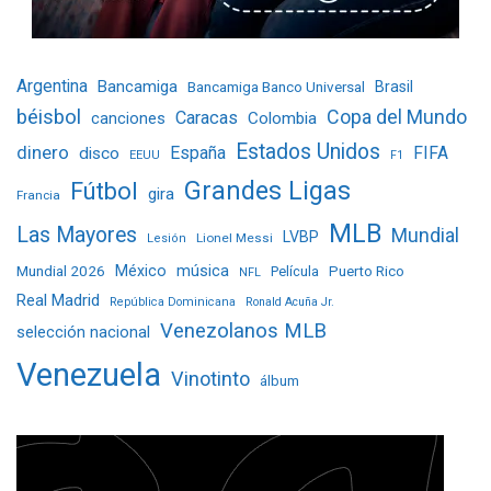
Argentina
Bancamiga
Bancamiga Banco Universal
Brasil
béisbol
Copa del Mundo
Caracas
Colombia
canciones
Estados Unidos
dinero
España
FIFA
disco
EEUU
F1
Grandes Ligas
Fútbol
gira
Francia
MLB
Las Mayores
Mundial
LVBP
Lionel Messi
Lesión
Mundial 2026
México
música
Película
Puerto Rico
NFL
Real Madrid
República Dominicana
Ronald Acuña Jr.
Venezolanos MLB
selección nacional
Venezuela
Vinotinto
álbum