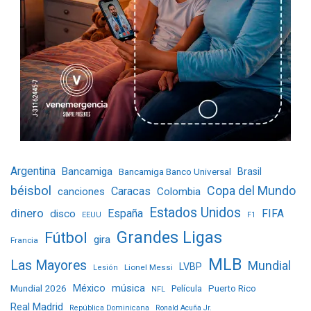
Argentina
Bancamiga
Bancamiga Banco Universal
Brasil
béisbol
Copa del Mundo
Caracas
Colombia
canciones
Estados Unidos
dinero
España
FIFA
disco
EEUU
F1
Grandes Ligas
Fútbol
gira
Francia
MLB
Las Mayores
Mundial
LVBP
Lionel Messi
Lesión
Mundial 2026
México
música
Película
Puerto Rico
NFL
Real Madrid
República Dominicana
Ronald Acuña Jr.