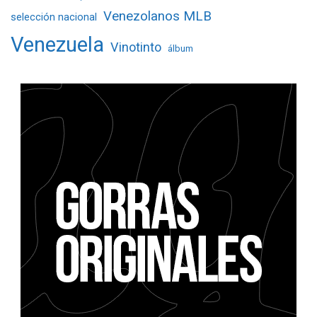
Venezolanos MLB
selección nacional
Venezuela
Vinotinto
álbum