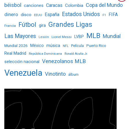
béisbol
Copa del Mundo
Caracas
Colombia
canciones
Estados Unidos
dinero
España
FIFA
disco
EEUU
F1
Grandes Ligas
Fútbol
gira
Francia
MLB
Las Mayores
Mundial
LVBP
Lionel Messi
Lesión
Mundial 2026
México
música
Película
Puerto Rico
NFL
Real Madrid
República Dominicana
Ronald Acuña Jr.
Venezolanos MLB
selección nacional
Venezuela
Vinotinto
álbum