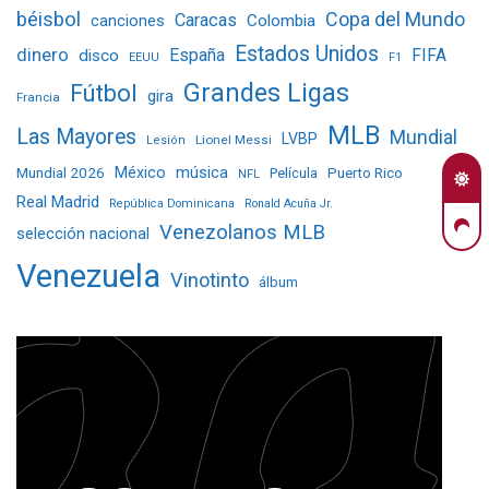
béisbol
Copa del Mundo
Caracas
Colombia
canciones
Estados Unidos
dinero
España
FIFA
disco
EEUU
F1
Grandes Ligas
Fútbol
gira
Francia
MLB
Las Mayores
Mundial
LVBP
Lionel Messi
Lesión
Mundial 2026
México
música
Película
Puerto Rico
NFL
Real Madrid
República Dominicana
Ronald Acuña Jr.
Venezolanos MLB
selección nacional
Venezuela
Vinotinto
álbum