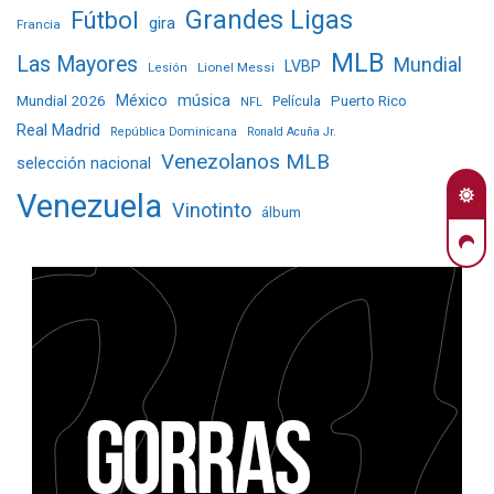
Grandes Ligas
Fútbol
gira
Francia
MLB
Las Mayores
Mundial
LVBP
Lionel Messi
Lesión
Mundial 2026
México
música
Película
Puerto Rico
NFL
Real Madrid
República Dominicana
Ronald Acuña Jr.
Venezolanos MLB
selección nacional
Venezuela
Vinotinto
álbum