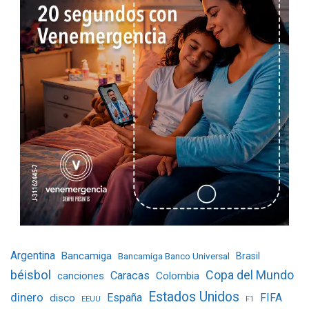
Argentina
Bancamiga
Bancamiga Banco Universal
Brasil
béisbol
Copa del Mundo
Caracas
Colombia
canciones
Estados Unidos
dinero
España
FIFA
disco
EEUU
F1