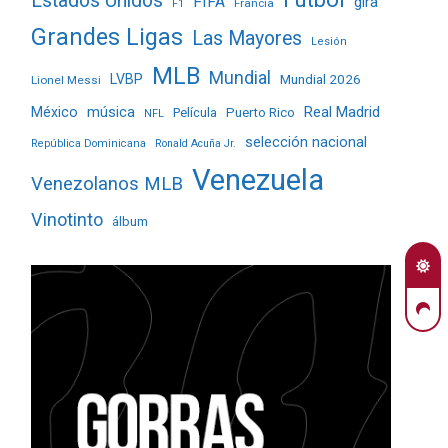
Estados Unidos
FIFA
gira
Francia
F1
Grandes Ligas
Las Mayores
Lesión
MLB
Mundial
LVBP
Mundial 2026
Lionel Messi
Real Madrid
México
música
Película
Puerto Rico
NFL
selección nacional
República Dominicana
Ronald Acuña Jr.
Venezuela
Venezolanos MLB
Vinotinto
álbum