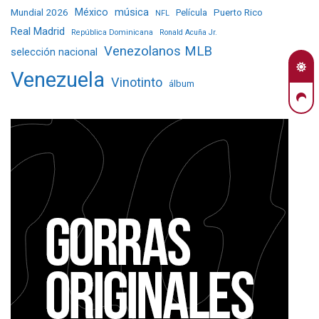
Mundial 2026
México
música
Película
Puerto Rico
NFL
Real Madrid
República Dominicana
Ronald Acuña Jr.
Venezolanos MLB
selección nacional
Venezuela
Vinotinto
álbum