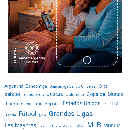
Argentina
Bancamiga
Bancamiga Banco Universal
Brasil
béisbol
Copa del Mundo
Caracas
Colombia
canciones
Estados Unidos
dinero
España
FIFA
disco
EEUU
F1
Grandes Ligas
Fútbol
gira
Francia
MLB
Las Mayores
Mundial
LVBP
Lionel Messi
Lesión