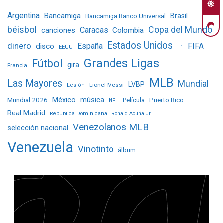
Argentina
Bancamiga
Bancamiga Banco Universal
Brasil
béisbol
Copa del Mundo
Caracas
Colombia
canciones
Estados Unidos
dinero
España
FIFA
disco
EEUU
F1
Grandes Ligas
Fútbol
gira
Francia
MLB
Las Mayores
Mundial
LVBP
Lionel Messi
Lesión
Mundial 2026
México
música
Película
Puerto Rico
NFL
Real Madrid
República Dominicana
Ronald Acuña Jr.
Venezolanos MLB
selección nacional
Venezuela
Vinotinto
álbum