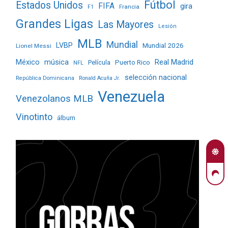
Fútbol
Estados Unidos
FIFA
gira
Francia
F1
Grandes Ligas
Las Mayores
Lesión
MLB
Mundial
LVBP
Mundial 2026
Lionel Messi
Real Madrid
México
música
Película
Puerto Rico
NFL
selección nacional
República Dominicana
Ronald Acuña Jr.
Venezuela
Venezolanos MLB
Vinotinto
álbum