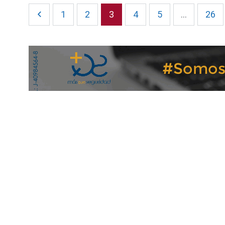
1
2
3
4
5
...
26