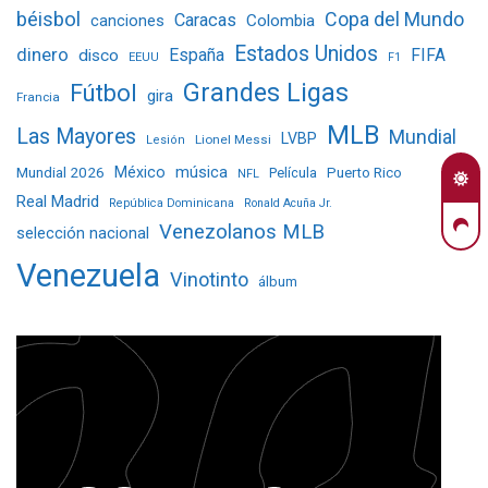
béisbol
Copa del Mundo
Caracas
Colombia
canciones
Estados Unidos
dinero
España
FIFA
disco
EEUU
F1
Grandes Ligas
Fútbol
gira
Francia
MLB
Las Mayores
Mundial
LVBP
Lionel Messi
Lesión
Mundial 2026
México
música
Película
Puerto Rico
NFL
Real Madrid
República Dominicana
Ronald Acuña Jr.
Venezolanos MLB
selección nacional
Venezuela
Vinotinto
álbum