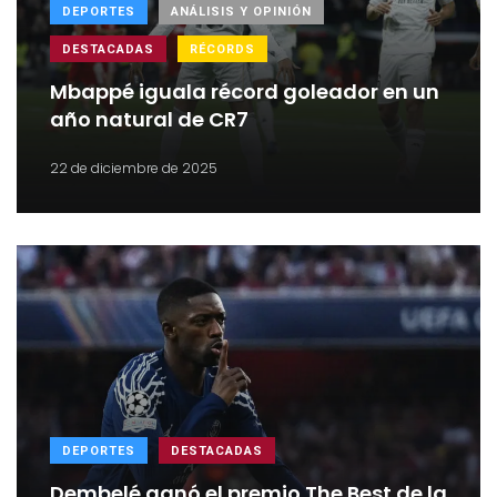
DEPORTES
ANÁLISIS Y OPINIÓN
DESTACADAS
RÉCORDS
Mbappé iguala récord goleador en un
año natural de CR7
22 de diciembre de 2025
DEPORTES
DESTACADAS
Dembelé ganó el premio The Best de la