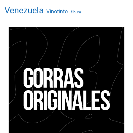
Venezuela
Vinotinto
álbum