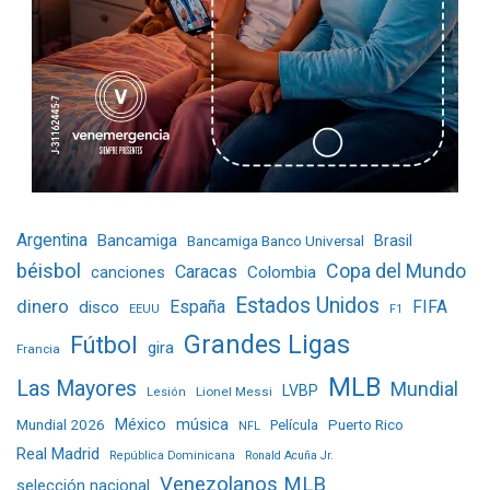
Argentina
Bancamiga
Bancamiga Banco Universal
Brasil
béisbol
Copa del Mundo
Caracas
Colombia
canciones
Estados Unidos
dinero
España
FIFA
disco
EEUU
F1
Grandes Ligas
Fútbol
gira
Francia
MLB
Las Mayores
Mundial
LVBP
Lionel Messi
Lesión
Mundial 2026
México
música
Película
Puerto Rico
NFL
Real Madrid
República Dominicana
Ronald Acuña Jr.
Venezolanos MLB
selección nacional