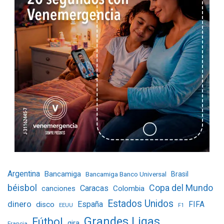
Argentina
Bancamiga
Bancamiga Banco Universal
Brasil
béisbol
Copa del Mundo
Caracas
Colombia
canciones
Estados Unidos
dinero
España
FIFA
disco
EEUU
F1
Grandes Ligas
Fútbol
gira
Francia