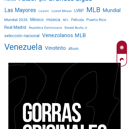
MLB
Las Mayores
Mundial
LVBP
Lionel Messi
Lesión
Mundial 2026
México
música
Película
Puerto Rico
NFL
Real Madrid
República Dominicana
Ronald Acuña Jr.
Venezolanos MLB
selección nacional
Venezuela
Vinotinto
álbum