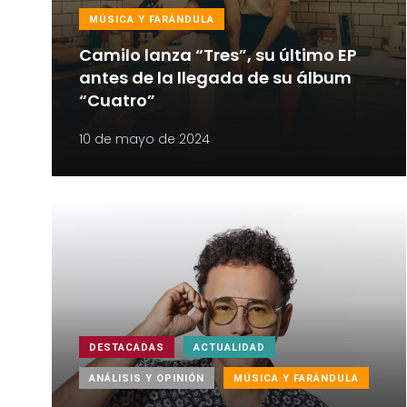
MÚSICA Y FARÁNDULA
Camilo lanza “Tres”, su último EP
antes de la llegada de su álbum
“Cuatro”
10 de mayo de 2024
DESTACADAS
ACTUALIDAD
ANÁLISIS Y OPINIÓN
MÚSICA Y FARÁNDULA