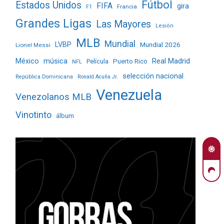
Fútbol
Estados Unidos
FIFA
gira
Francia
F1
Grandes Ligas
Las Mayores
Lesión
MLB
Mundial
LVBP
Mundial 2026
Lionel Messi
Real Madrid
México
música
Película
Puerto Rico
NFL
selección nacional
República Dominicana
Ronald Acuña Jr.
Venezuela
Venezolanos MLB
Vinotinto
álbum