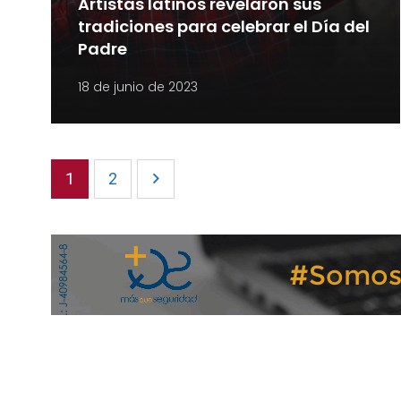
Artistas latinos revelaron sus
tradiciones para celebrar el Día del
Padre
18 de junio de 2023
1
2