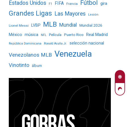
Fútbol
Estados Unidos
FIFA
gira
Francia
F1
Grandes Ligas
Las Mayores
Lesión
MLB
Mundial
LVBP
Mundial 2026
Lionel Messi
Real Madrid
México
música
Película
Puerto Rico
NFL
selección nacional
República Dominicana
Ronald Acuña Jr.
Venezuela
Venezolanos MLB
Vinotinto
álbum