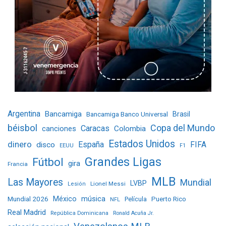
Argentina
Bancamiga
Bancamiga Banco Universal
Brasil
béisbol
Copa del Mundo
Caracas
Colombia
canciones
Estados Unidos
dinero
España
FIFA
disco
EEUU
F1
Grandes Ligas
Fútbol
gira
Francia
MLB
Las Mayores
Mundial
LVBP
Lionel Messi
Lesión
Mundial 2026
México
música
Película
Puerto Rico
NFL
Real Madrid
República Dominicana
Ronald Acuña Jr.