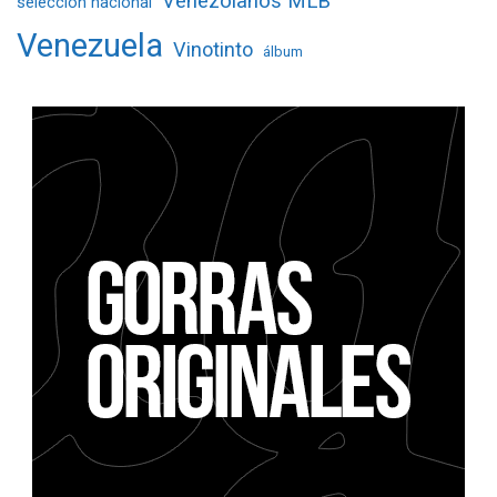
Venezolanos MLB
selección nacional
Venezuela
Vinotinto
álbum