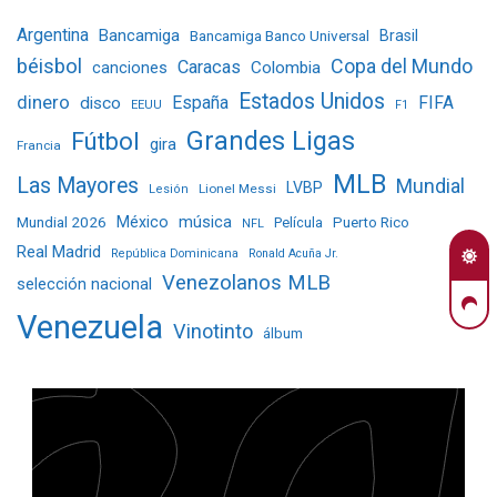
Argentina
Bancamiga
Bancamiga Banco Universal
Brasil
béisbol
Copa del Mundo
Caracas
Colombia
canciones
Estados Unidos
dinero
España
FIFA
disco
EEUU
F1
Grandes Ligas
Fútbol
gira
Francia
MLB
Las Mayores
Mundial
LVBP
Lionel Messi
Lesión
Mundial 2026
México
música
Película
Puerto Rico
NFL
Real Madrid
República Dominicana
Ronald Acuña Jr.
Venezolanos MLB
selección nacional
Venezuela
Vinotinto
álbum