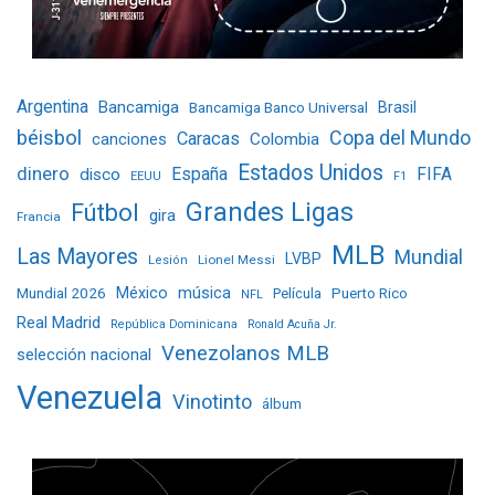
Argentina
Bancamiga
Bancamiga Banco Universal
Brasil
béisbol
Copa del Mundo
Caracas
Colombia
canciones
Estados Unidos
dinero
España
FIFA
disco
EEUU
F1
Grandes Ligas
Fútbol
gira
Francia
MLB
Las Mayores
Mundial
LVBP
Lionel Messi
Lesión
Mundial 2026
México
música
Película
Puerto Rico
NFL
Real Madrid
República Dominicana
Ronald Acuña Jr.
Venezolanos MLB
selección nacional
Venezuela
Vinotinto
álbum