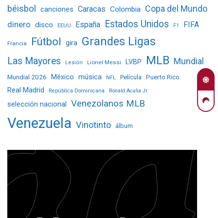
béisbol
Copa del Mundo
Caracas
Colombia
canciones
Estados Unidos
dinero
España
FIFA
disco
EEUU
F1
Grandes Ligas
Fútbol
gira
Francia
MLB
Las Mayores
Mundial
LVBP
Lionel Messi
Lesión
Mundial 2026
México
música
Película
Puerto Rico
NFL
Real Madrid
República Dominicana
Ronald Acuña Jr.
Venezolanos MLB
selección nacional
Venezuela
Vinotinto
álbum