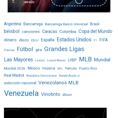
Argentina
Bancamiga
Bancamiga Banco Universal
Brasil
béisbol
Copa del Mundo
Caracas
Colombia
canciones
Estados Unidos
dinero
España
FIFA
disco
EEUU
F1
Grandes Ligas
Fútbol
gira
Francia
MLB
Las Mayores
Mundial
LVBP
Lionel Messi
Lesión
Mundial 2026
México
música
Película
Puerto Rico
NFL
Real Madrid
República Dominicana
Ronald Acuña Jr.
Venezolanos MLB
selección nacional
Venezuela
Vinotinto
álbum