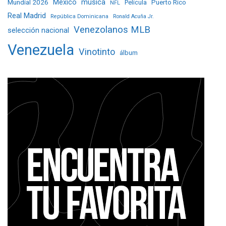
Mundial 2026
México
música
Película
Puerto Rico
NFL
Real Madrid
República Dominicana
Ronald Acuña Jr.
Venezolanos MLB
selección nacional
Venezuela
Vinotinto
álbum