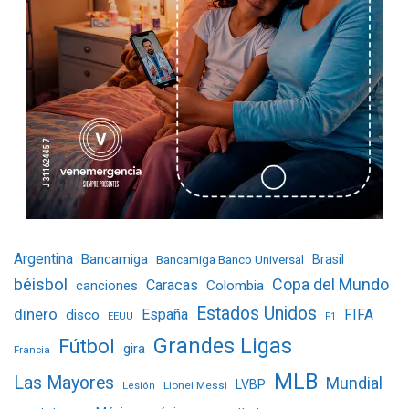
Argentina
Bancamiga
Bancamiga Banco Universal
Brasil
béisbol
Copa del Mundo
Caracas
Colombia
canciones
Estados Unidos
dinero
España
FIFA
disco
EEUU
F1
Grandes Ligas
Fútbol
gira
Francia
MLB
Las Mayores
Mundial
LVBP
Lionel Messi
Lesión