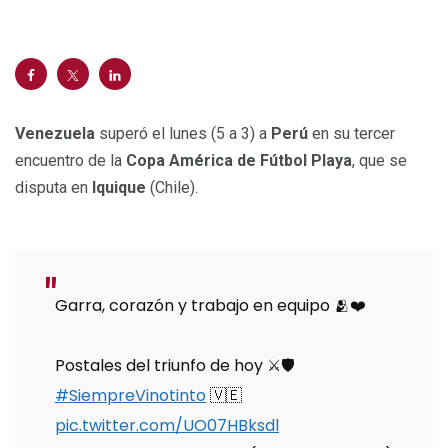
Venezuela
superó el lunes (5 a 3) a
Perú
en su tercer
encuentro de la
Copa América de Fútbol Playa
, que se
disputa en
Iquique
(Chile).
Garra, corazón y trabajo en equipo 🫂❤️
Postales del triunfo de hoy ⚔️🛡️
#SiempreVinotinto
🇻🇪
pic.twitter.com/UO07HBksdl