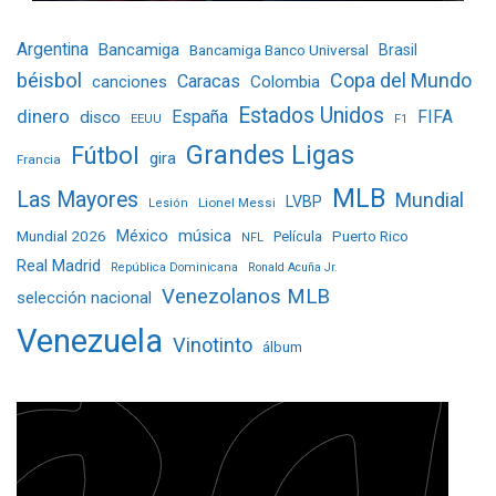
Argentina
Bancamiga
Bancamiga Banco Universal
Brasil
béisbol
Copa del Mundo
Caracas
Colombia
canciones
Estados Unidos
dinero
España
FIFA
disco
EEUU
F1
Grandes Ligas
Fútbol
gira
Francia
MLB
Las Mayores
Mundial
LVBP
Lionel Messi
Lesión
Mundial 2026
México
música
Película
Puerto Rico
NFL
Real Madrid
República Dominicana
Ronald Acuña Jr.
Venezolanos MLB
selección nacional
Venezuela
Vinotinto
álbum