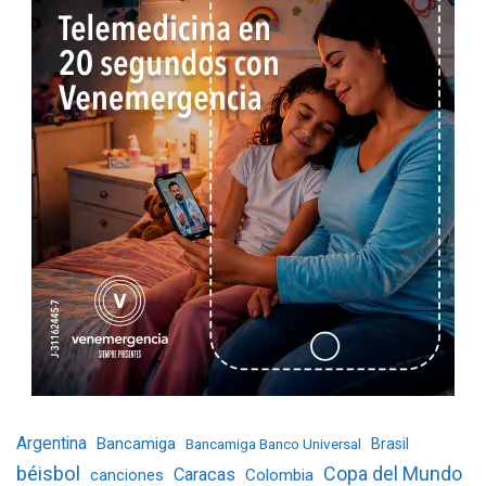
Argentina
Bancamiga
Bancamiga Banco Universal
Brasil
béisbol
Copa del Mundo
Caracas
Colombia
canciones