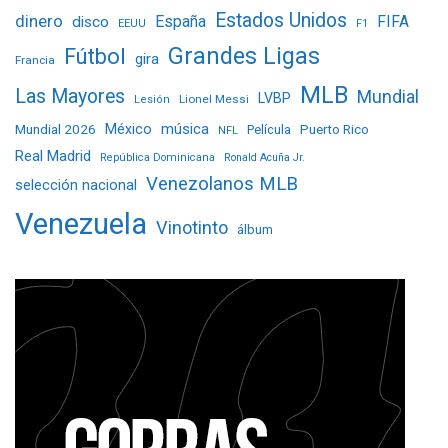
Estados Unidos
dinero
España
FIFA
disco
EEUU
F1
Grandes Ligas
Fútbol
gira
Francia
MLB
Las Mayores
Mundial
LVBP
Lionel Messi
Lesión
Mundial 2026
México
música
Película
Puerto Rico
NFL
Real Madrid
República Dominicana
Ronald Acuña Jr.
Venezolanos MLB
selección nacional
Venezuela
Vinotinto
álbum