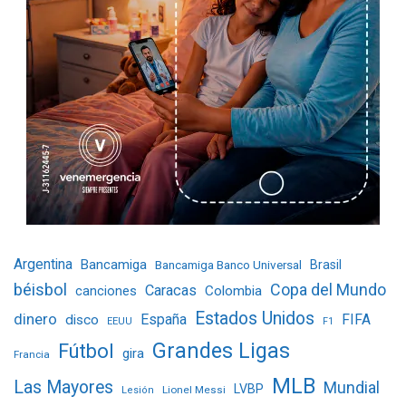
Argentina
Bancamiga
Bancamiga Banco Universal
Brasil
béisbol
Copa del Mundo
Caracas
Colombia
canciones
Estados Unidos
dinero
España
FIFA
disco
EEUU
F1
Grandes Ligas
Fútbol
gira
Francia
MLB
Las Mayores
Mundial
LVBP
Lionel Messi
Lesión