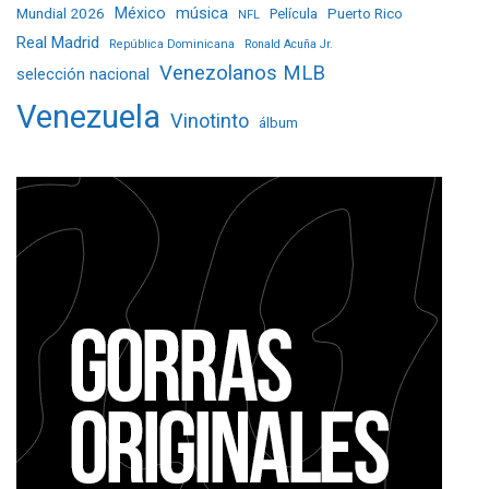
Mundial 2026
México
música
Película
Puerto Rico
NFL
Real Madrid
República Dominicana
Ronald Acuña Jr.
Venezolanos MLB
selección nacional
Venezuela
Vinotinto
álbum