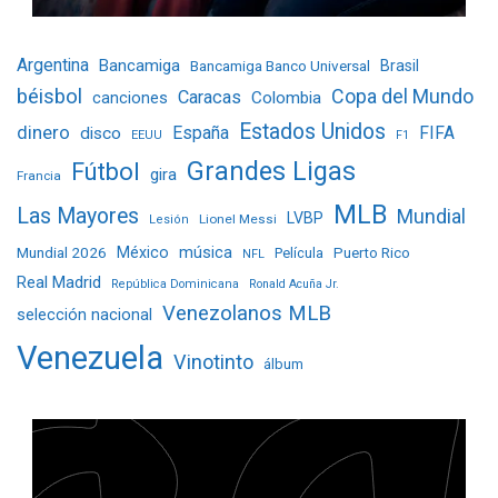
Argentina
Bancamiga
Bancamiga Banco Universal
Brasil
béisbol
Copa del Mundo
Caracas
Colombia
canciones
Estados Unidos
dinero
España
FIFA
disco
EEUU
F1
Grandes Ligas
Fútbol
gira
Francia
MLB
Las Mayores
Mundial
LVBP
Lionel Messi
Lesión
Mundial 2026
México
música
Película
Puerto Rico
NFL
Real Madrid
República Dominicana
Ronald Acuña Jr.
Venezolanos MLB
selección nacional
Venezuela
Vinotinto
álbum