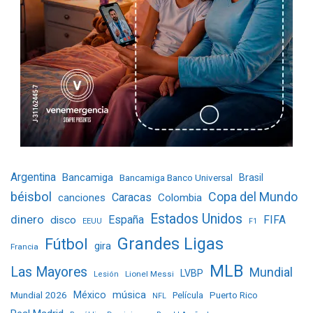
Argentina
Bancamiga
Bancamiga Banco Universal
Brasil
béisbol
Copa del Mundo
Caracas
Colombia
canciones
Estados Unidos
dinero
España
FIFA
disco
EEUU
F1
Grandes Ligas
Fútbol
gira
Francia
MLB
Las Mayores
Mundial
LVBP
Lionel Messi
Lesión
Mundial 2026
México
música
Película
Puerto Rico
NFL