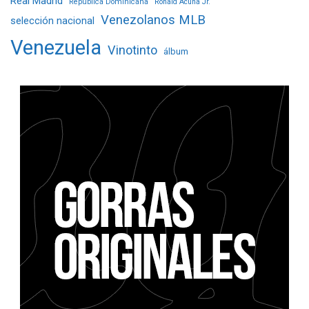
Real Madrid
República Dominicana
Ronald Acuña Jr.
Venezolanos MLB
selección nacional
Venezuela
Vinotinto
álbum