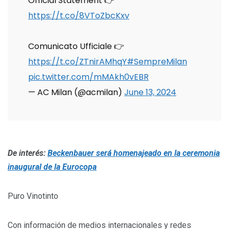
Official Statement 👉
https://t.co/8VToZbcKxv
Comunicato Ufficiale 👉
https://t.co/ZTnirAMhqY
#SempreMilan
pic.twitter.com/mMAkh0vEBR
— AC Milan (@acmilan)
June 13, 2024
De interés:
Beckenbauer será homenajeado en la ceremonia
inaugural de la Eurocopa
Puro Vinotinto
Con información de medios internacionales y redes