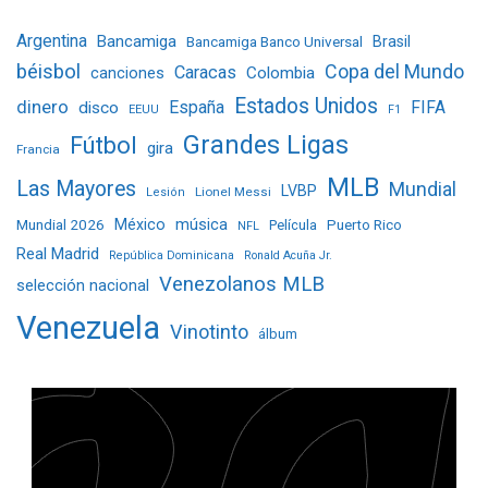
Argentina
Bancamiga
Bancamiga Banco Universal
Brasil
béisbol
Copa del Mundo
Caracas
Colombia
canciones
Estados Unidos
dinero
España
FIFA
disco
EEUU
F1
Grandes Ligas
Fútbol
gira
Francia
MLB
Las Mayores
Mundial
LVBP
Lionel Messi
Lesión
Mundial 2026
México
música
Película
Puerto Rico
NFL
Real Madrid
República Dominicana
Ronald Acuña Jr.
Venezolanos MLB
selección nacional
Venezuela
Vinotinto
álbum