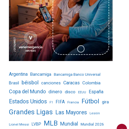
Argentina
Bancamiga
Bancamiga Banco Universal
béisbol
Caracas
Colombia
Brasil
canciones
Copa del Mundo
dinero
España
disco
EEUU
Fútbol
Estados Unidos
FIFA
gira
Francia
F1
Grandes Ligas
Las Mayores
Lesión
MLB
Mundial
LVBP
Mundial 2026
Lionel Messi