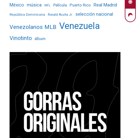
Real Madrid
México
música
Película
Puerto Rico
NFL
selección nacional
República Dominicana
Ronald Acuña Jr.
Venezuela
Venezolanos MLB
Vinotinto
álbum