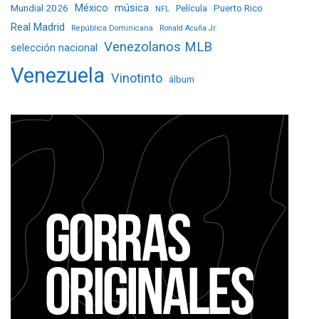
Mundial 2026
México
música
Película
Puerto Rico
NFL
Real Madrid
República Dominicana
Ronald Acuña Jr.
Venezolanos MLB
selección nacional
Venezuela
Vinotinto
álbum