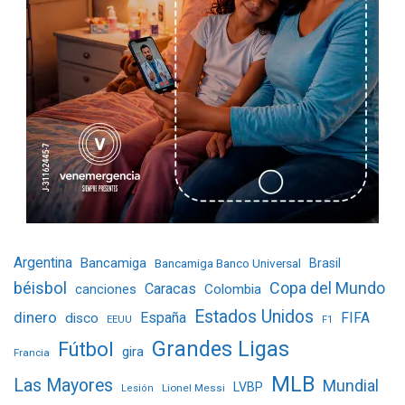
Argentina
Bancamiga
Bancamiga Banco Universal
Brasil
béisbol
Copa del Mundo
Caracas
Colombia
canciones
Estados Unidos
dinero
España
FIFA
disco
EEUU
F1
Grandes Ligas
Fútbol
gira
Francia
MLB
Las Mayores
Mundial
LVBP
Lionel Messi
Lesión