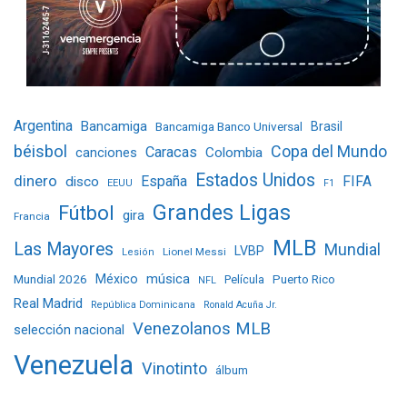
Argentina
Bancamiga
Bancamiga Banco Universal
Brasil
béisbol
Copa del Mundo
Caracas
Colombia
canciones
Estados Unidos
dinero
España
FIFA
disco
EEUU
F1
Grandes Ligas
Fútbol
gira
Francia
MLB
Las Mayores
Mundial
LVBP
Lionel Messi
Lesión
Mundial 2026
México
música
Película
Puerto Rico
NFL
Real Madrid
República Dominicana
Ronald Acuña Jr.
Venezolanos MLB
selección nacional
Venezuela
Vinotinto
álbum