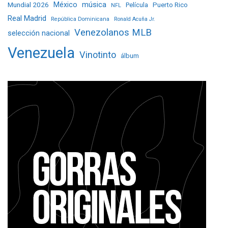
Mundial 2026
México
música
Película
Puerto Rico
NFL
Real Madrid
República Dominicana
Ronald Acuña Jr.
Venezolanos MLB
selección nacional
Venezuela
Vinotinto
álbum