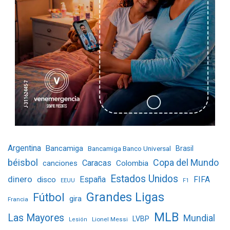
Argentina
Bancamiga
Bancamiga Banco Universal
Brasil
béisbol
Copa del Mundo
Caracas
Colombia
canciones
Estados Unidos
dinero
España
FIFA
disco
EEUU
F1
Grandes Ligas
Fútbol
gira
Francia
MLB
Las Mayores
Mundial
LVBP
Lionel Messi
Lesión