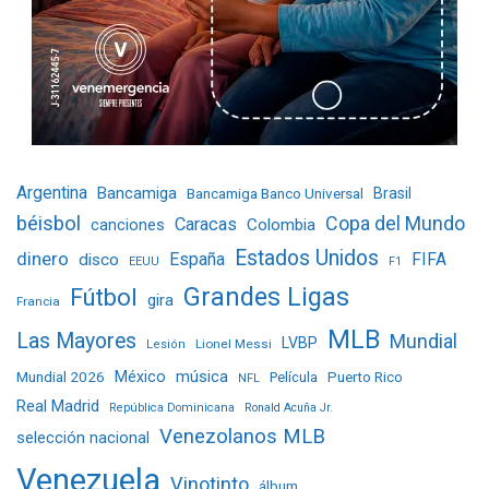
Argentina
Bancamiga
Bancamiga Banco Universal
Brasil
béisbol
Copa del Mundo
Caracas
Colombia
canciones
Estados Unidos
dinero
España
FIFA
disco
EEUU
F1
Grandes Ligas
Fútbol
gira
Francia
MLB
Las Mayores
Mundial
LVBP
Lionel Messi
Lesión
Mundial 2026
México
música
Película
Puerto Rico
NFL
Real Madrid
República Dominicana
Ronald Acuña Jr.
Venezolanos MLB
selección nacional
Venezuela
Vinotinto
álbum