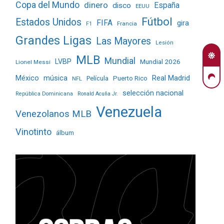
Copa del Mundo
dinero
España
disco
EEUU
Fútbol
Estados Unidos
FIFA
gira
Francia
F1
Grandes Ligas
Las Mayores
Lesión
MLB
Mundial
LVBP
Mundial 2026
Lionel Messi
Real Madrid
México
música
Película
Puerto Rico
NFL
selección nacional
República Dominicana
Ronald Acuña Jr.
Venezuela
Venezolanos MLB
Vinotinto
álbum