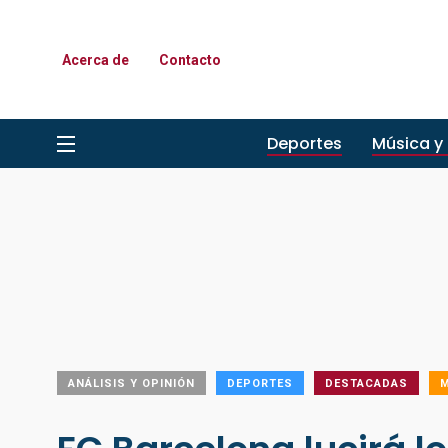
Acerca de
Contacto
Deportes
Música y
ANÁLISIS Y OPINIÓN
DEPORTES
DESTACADAS
M