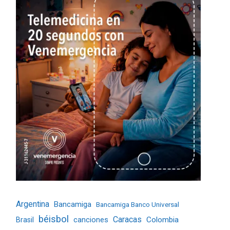
Argentina
Bancamiga
Bancamiga Banco Universal
béisbol
Caracas
Colombia
Brasil
canciones